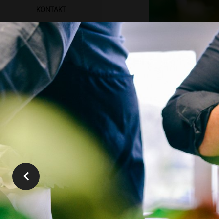
KONTAKT
GALERIJA RADOVA
POGREBNE USLUGE
Mogućnost dostave!
Iza Suzane je 28 god
Primanje narudžbe na:
+ 385 99 756 8094
Svoj rad i znanje pr
+ 385 1 5515 274
ateliere, a posebno 
I dok Suzanin rad od
A oni iz cvjetnih ate