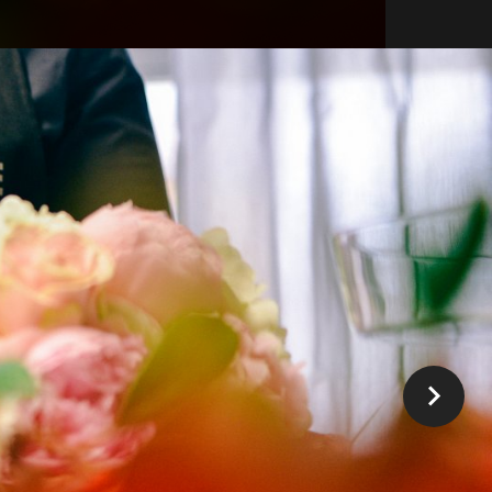
koracijama.
 započinju odabirom svježeg cvijeća za cvjetne
vim stilom.
klijente.
 i energija koja pršti iz svakog buketa i dekoracije.