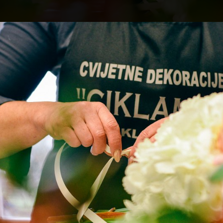
ina iskustva, rada i svakodnevnog učenja o cvijeću i cvjetnim de
enosi na sina Matiju u kojem vidi svog nasljednika. Njihova jutra
ih raduje odabir cvijeća za vjenčanja koja
potpisuju prepoznatlji
likuje iskustvo, Matija je prepun ideja s kojima spremno dočekuje 
liera Ciklama izlaze s osmijehom jer ih uvijek dočekaju toplina, rad